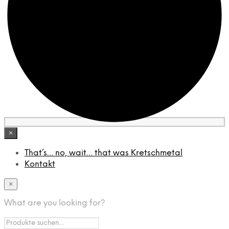
×
That’s… no, wait… that was Kretschmetal
Kontakt
×
What are you looking for?